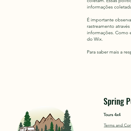
coletam. Essas polít
informações coletada
É importante observa
rastreamento através
informações. Como es
do Wix.
Para saber mais a res
Spring P
Tours 4x4
Terms and Con