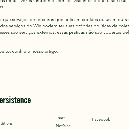
icas muitas vezes também dizem aos visitantes o que o site est
s.
r que serviços de terceiros que aplicam cookies ou usam outra
 dos serviços do Wix podem ter suas próprias políticas de co
ses são serviços externos, essas práticas não são cobertas pela
peito, confira o nosso
artigo
.
ersistence
Tours
Facebook
ditions
Notícias