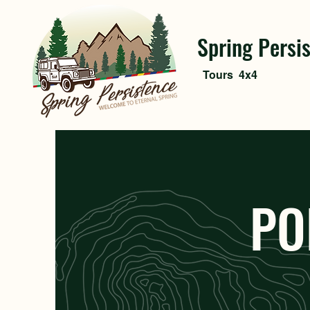
Spring Persi
Tours
4x4
PO