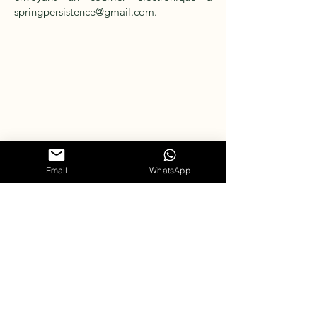
springpersistence@gmail.com.
Email
WhatsApp
Spring Persistence
Tour en 4x4
Terms and
Conditions