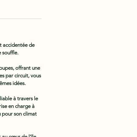
t accidentée de
souffle.
oupes, offrant une
s par circuit, vous
mêmes idées.
able à travers le
ise en charge à
u pour son climat
au cœur de l'île.