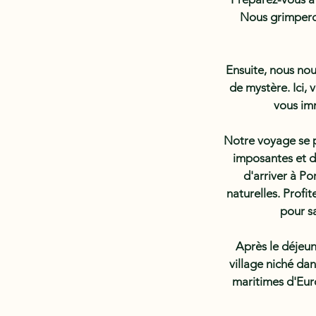
Nous grimperon
Ensuite, nous nou
de mystère. Ici,
vous imm
Notre voyage se p
imposantes et d
d'arriver à Po
naturelles. Profi
pour sa
Après le déjeun
village niché dan
maritimes d'Euro