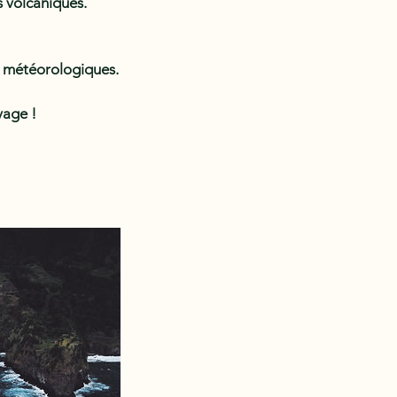
s volcaniques.
s météorologiques.
vage !