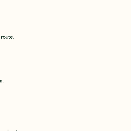
 route.
a.