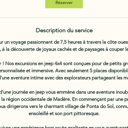
Réserver
m
i
n
Description du service
 un voyage passionnant de 7,5 heures à travers la côte oues
 à la découverte de joyaux cachés et de paysages à couper le 
! Nos excursions en jeep 4x4 sont conçues pour de petits gr
rsonnalisée et immersive. Avec seulement 5 places disponible
d'une aventure intime avec des explorateurs partageant les 
d'une journée en jeep vous emmène dans une aventure inoubli
de la région occidentale de Madère. En commençant par une pr
us dirigerons vers le charmant village de Ponta do Sol, conn
ensoleillé et son port pittoresque.
vivre une expérience hors route exaltante en vous aventurant 