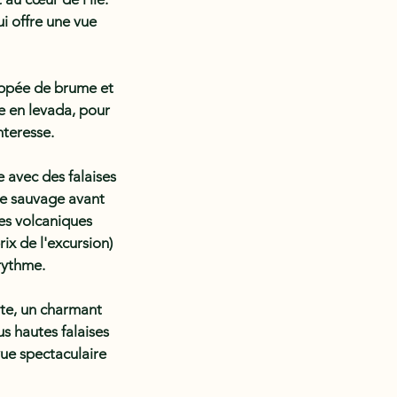
i offre une vue
loppée de brume et
e en levada, pour
nteresse.
 avec des falaises
ge sauvage avant
nes volcaniques
ix de l'excursion)
 rythme.
nte, un charmant
us hautes falaises
vue spectaculaire