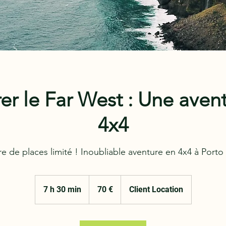
er le Far West : Une aven
4x4
 de places limité ! Inoubliable aventure en 4x4 à Porto
70
euros
7 h 30 min
7
70 €
Client Location
h
3
0