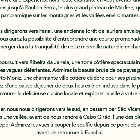
s jusqu'à Paul da Serra, le plus grand plateau de Madère, qu
panoramique sur les montagnes et les vallées environnantes.
s dirigerons vers Fanal, une ancienne forêt de lauriers enve
 vous aurez la possibilité d'entreprendre une courte promenad
erger dans la tranquillité de cette merveille naturelle encha
oursuit vers Ribeira da Janela, une zone côtière spectaculaire
es vagues déferlantes. Admirez la beauté brute de ce paysa
rto Moniz, une charmante ville côtière célèbre pour ses pisci
tez d'une pause déjeuner de deux heures (non incluse dans le pr
vourer la délicieuse cuisine locale et explorer la ville à votre
er, nous nous dirigerons vers le sud, en passant par São Vice
s une vallée, avant de nous rendre à Cabo Girão, l'une des pl
pe. Admirez les vues à couper le souffle depuis ce point de 
avant de retourner à Funchal.